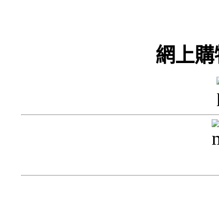
宇
條
網上購
井
生姜
柚子