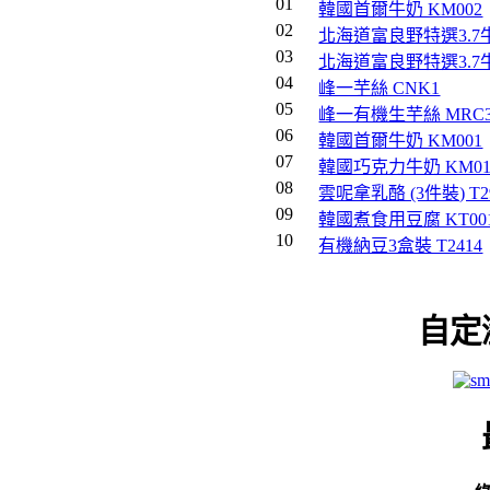
01
韓國首爾牛奶 KM002
02
北海道富良野特選3.7牛奶
03
北海道富良野特選3.7牛
04
峰一芋絲 CNK1
05
峰一有機生芋絲 MRC3
06
韓國首爾牛奶 KM001
07
韓國巧克力牛奶 KM01
08
雲呢拿乳酪 (3件裝) T2
09
韓國煮食用豆腐 KT00
10
有機納豆3盒裝 T2414
自定