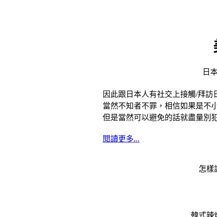
井
呢
香
日
因此跟日本人有社交上接觸/拜訪
當然不知者不罪，相信如果是不小
但是當然可以避免的話就盡量別
閱讀更多...
怎樣
蜆
韓式辣