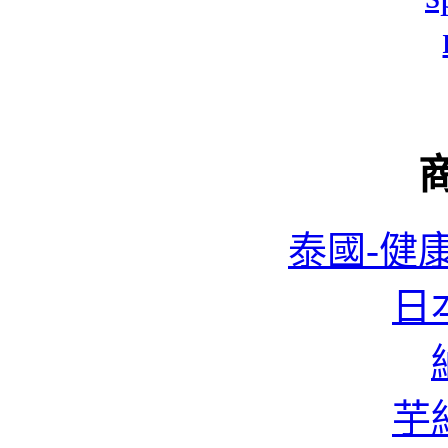
北
北
泰國-健康
日本
一
芋絲