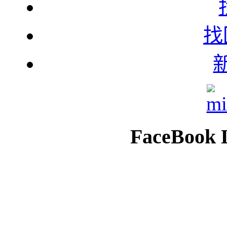
找
柚
FaceBook 
芝
青
粗磨