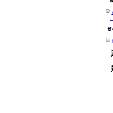
博
（
井