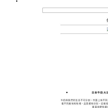
日本牛奶大
牛奶與我們的生活不可分割。市面上有不同
着不同產地和牧場，品質都有分別。記者
果富良野特選