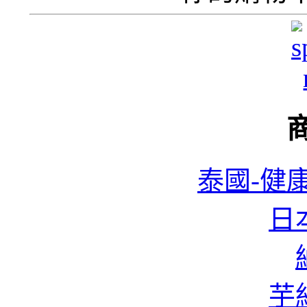
泰國-健康
日本
芋絲