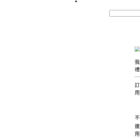
我
禮
訂
用
不
運
用