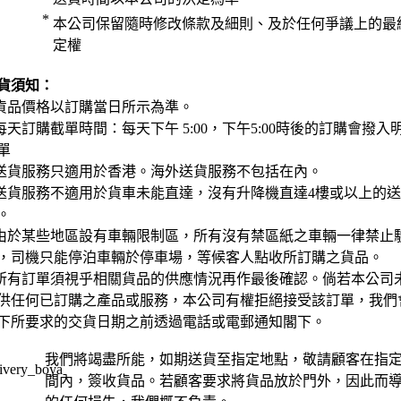
*
本公司保留隨時修改條款及細則、及於任何爭議上的最
定權
貨須知：
 貨品價格以訂購當日所示為準。
 每天訂購截單時間：每天下午 5:00，下午5:00時後的訂購會撥入
單
 送貨服務只適用於香港。海外送貨服務不包括在內。
 送貨服務不適用於貨車未能直達，沒有升降機直達4樓或以上的
。
 由於某些地區設有車輛限制區，所有沒有禁區紙之車輛一律禁止
，司機只能停泊車輛於停車場，等候客人點收所訂購之貨品。
 所有訂單須視乎相關貨品的供應情況再作最後確認。倘若本公司
供任何已訂購之產品或服務，本公司有權拒絕接受該訂單，我們
下所要求的交貨日期之前透過電話或電郵通知閣下。
我們將竭盡所能，如期送貨至指定地點，敬請顧客在指
間內，簽收貨品。若顧客要求將貨品放於門外，因此而