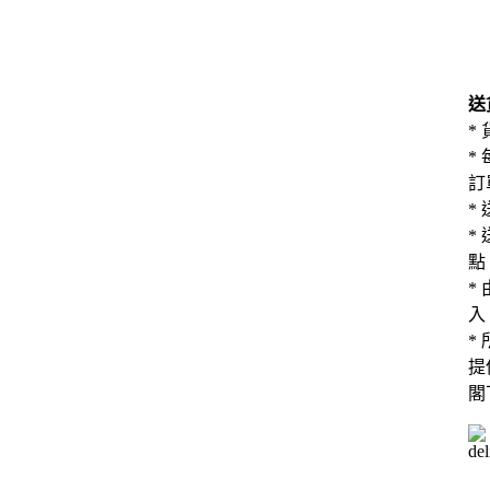
送
*
*
訂
*
*
點
*
入
*
提
閣