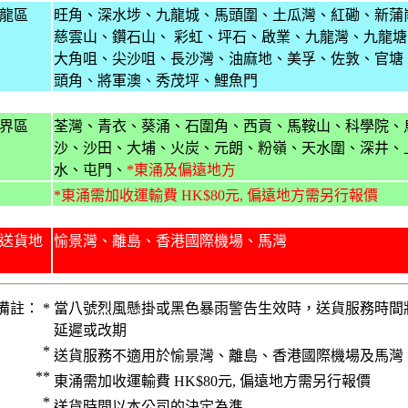
龍區
旺角、深水埗、九龍城、馬頭圍、土瓜灣、紅磡、新蒲
慈雲山、鑽石山、 彩虹、坪石、啟業、九龍灣、九龍塘
大角咀、尖沙咀、長沙灣、油麻地、美孚、佐敦、官塘
頭角、將軍澳、秀茂坪、鯉魚門
界區
荃灣、青衣、葵涌、石圍角、西貢、馬鞍山、科學院、
沙、沙田、大埔、火炭、元朗、粉嶺、天水圍、深井、
水、屯門、
*東涌及偏遠地方
*東
涌需加收運輸費
HK$80元, 偏遠地方需另行報價
送貨地
愉景灣、離島、香港國際機場、馬灣
備註： *
當八號烈風懸掛或黑色暴雨警告生效時，送貨服務時間
延遲或改期
*
送貨服務不適用於愉景灣、離島、香港國際機場及馬灣
**
東涌需加收運輸費 HK$80元, 偏遠地方需另行報價
*
送貨時間以本公司的決定為準