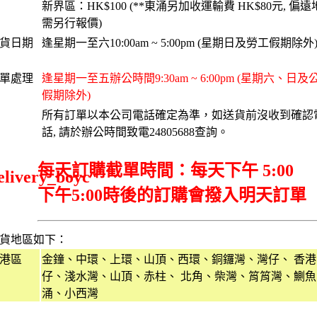
新界區：HK$100 (**東涌另加收運輸費 HK$80元, 偏遠
需另行報價)
貨日期
逢星期一至六10:00am ~ 5:00pm (星期日及勞工假期除外
單處理
逢星期一至五辦公時間9:30am ~ 6:00pm (星期六、日及
假期除外)
所有訂單以本公司電話確定為準，如送貨前沒收到確認
話, 請於辦公時間致電24805688查詢。
每天訂購截單時間：每天下午 5:00
下午5:00時後的訂購會撥入明天訂單
貨地區如下：
港區
金鐘、中環、上環、山頂、西環、銅鑼灣、灣仔、 香港
仔、淺水灣、山頂、赤柱、 北角、柴灣、筲筲灣、鰂魚
涌、小西灣