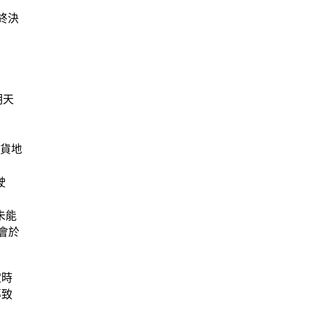
終決
明天
送貨地
駛
未能
會於
定時
導致