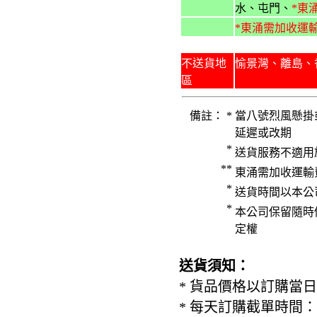
水、屯門、
*東
*東
涌需加收運
...
不送貨地
愉景灣、離島、
區
備註： *
當八號烈風懸掛
延遲或改期
*
送貨服務不適用
**
東涌需加收運輸費
*
送貨時間以本公
*
本公司保留隨時
定權
送貨須知：
* 貨品價格以訂購當
* 每天訂購截單時間：每