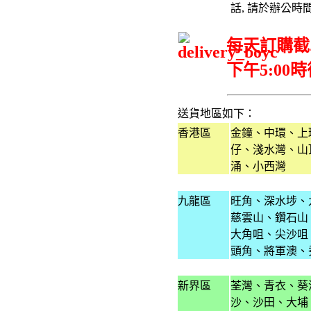
話, 請於辦公時間
每天訂購截單
下午5:0
送貨地區如下：
香港區
金鐘、中環、上
仔、淺水灣、山
涌、小西灣
...
九龍區
旺角、深水埗、
慈雲山、鑽石山
大角咀、尖沙咀
頭角、將軍澳、
...
新界區
荃灣、青衣、葵
沙、沙田、大埔