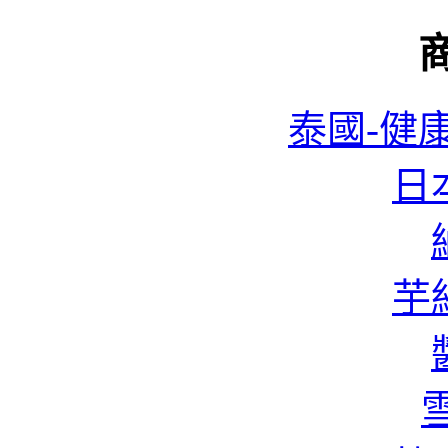
泰國-健康
日本
芋絲
雪