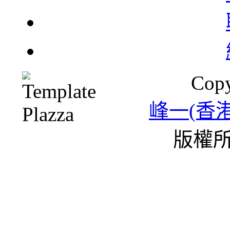
北
Copy
一
峰一(香
版權所
雪
條