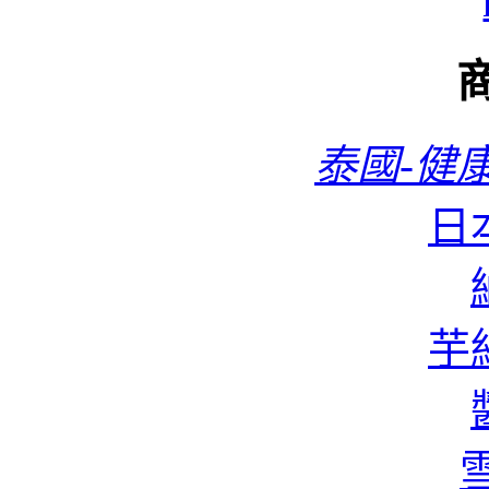
泰國-健康
日本
蜆
芋絲
香
雪