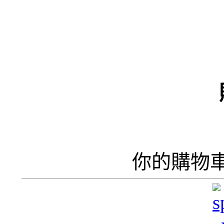
（
井
井
你的購物
呢
香