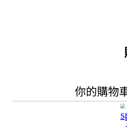
（
井
井
你的購物
呢
香