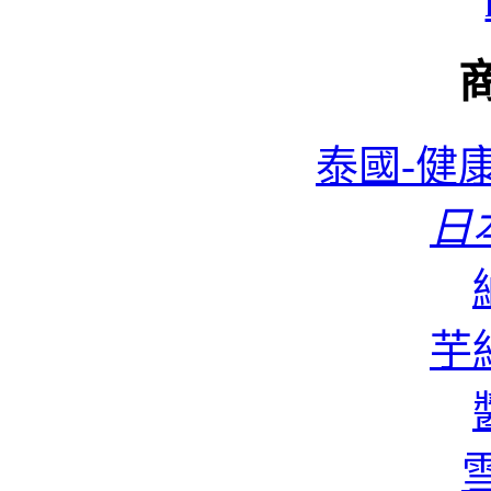
泰國-健康
日本
蜆
芋絲
香
雪