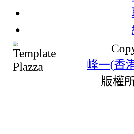
北
Copy
一
峰一(香
版權所
雪
條