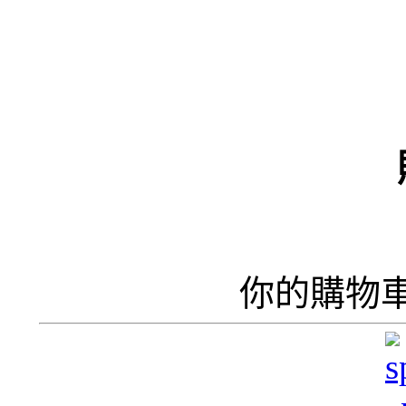
（
井
井
你的購物
呢
香