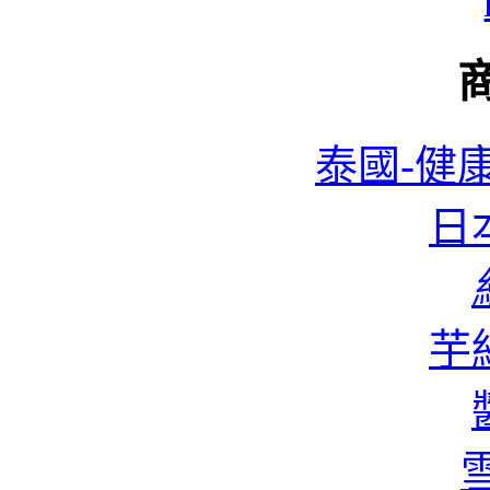
泰國-健康
日本
蜆
芋絲
香
雪