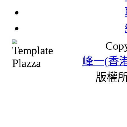
北
Copy
一
峰一(香
版權所
雪
條