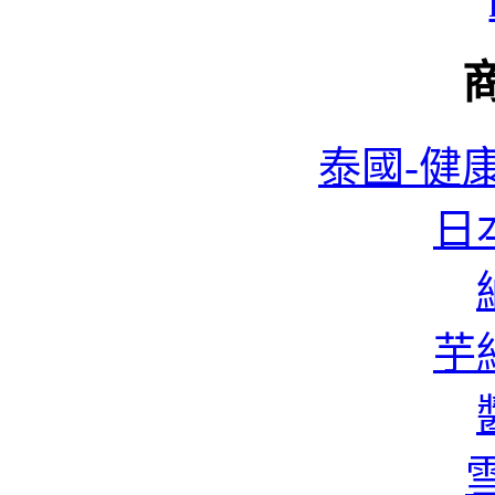
泰國-健康
日本
蜆
芋絲
香
雪