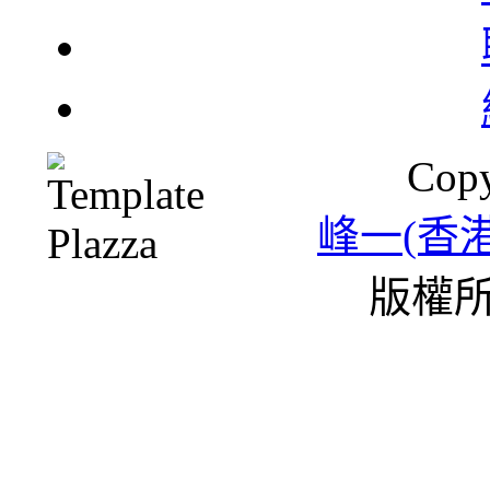
北
Copy
一
峰一(香
版權所
雪
條