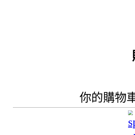
（
井
井
你的購物
呢
香